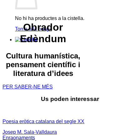
No hi ha productes a la cistella.
Obrador
Torna a la botiga
Edèndum
Cultura humanística,
pensament científic i
literatura d’idees
PER SABER-NE MÉS
Us poden interessar
Poesia eròtica catalana del segle XX
Josep M. Sala-Valldaura
Enraonaments