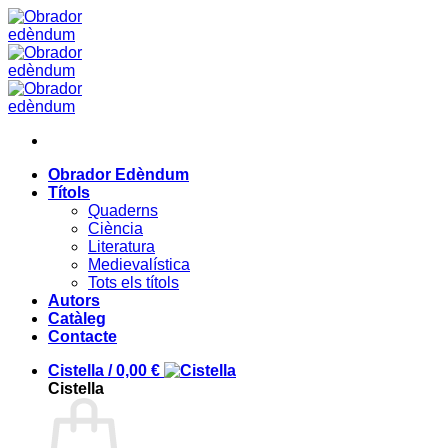
Skip
to
content
Obrador Edèndum
Títols
Quaderns
Ciència
Literatura
Medievalística
Tots els títols
Autors
Catàleg
Contacte
Cistella /
0,00
€
Cistella