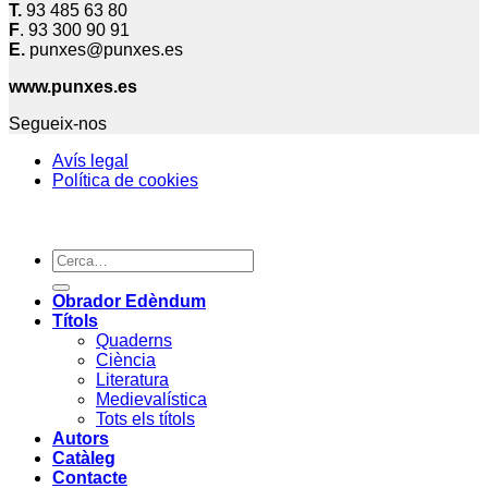
T.
93 485 63 80
F
. 93 300 90 91
E.
punxes@punxes.es
www.punxes.es
Segueix-nos
Avís legal
Política de cookies
Cerca:
Obrador Edèndum
Títols
Quaderns
Ciència
Literatura
Medievalística
Tots els títols
Autors
Catàleg
Contacte