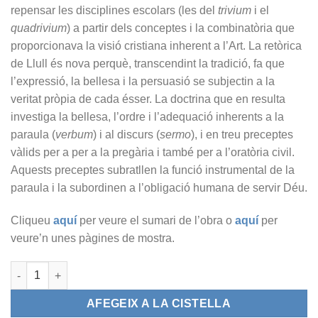
repensar les disciplines escolars (les del
trivium
i el
quadrivium
) a partir dels conceptes i la combinatòria que
proporcionava la visió cristiana inherent a l’Art. La retòrica
de Llull és nova perquè, transcendint la tradició, fa que
l’expressió, la bellesa i la persuasió se subjectin a la
veritat pròpia de cada ésser. La doctrina que en resulta
investiga la bellesa, l’ordre i l’adequació inherents a la
paraula (
verbum
) i al discurs (
sermo
), i en treu preceptes
vàlids per a per a la pregària i també per a l’oratòria civil.
Aquests preceptes subratllen la funció instrumental de la
paraula i la subordinen a l’obligació humana de servir Déu.
Cliqueu
aquí
per veure el sumari de l’obra o
aquí
per
veure’n unes pàgines de mostra.
quantitat de Retòrica nova
AFEGEIX A LA CISTELLA