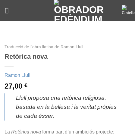
Skip
to
content
Traducció de l'obra llatina de Ramon Llull
Retòrica nova
Ramon Llull
27,00
€
Llull proposa una retòrica religiosa,
basada en la bellesa i la veritat pròpies
de cada ésser.
La
Retòrica nova
forma part d’un ambiciós projecte: