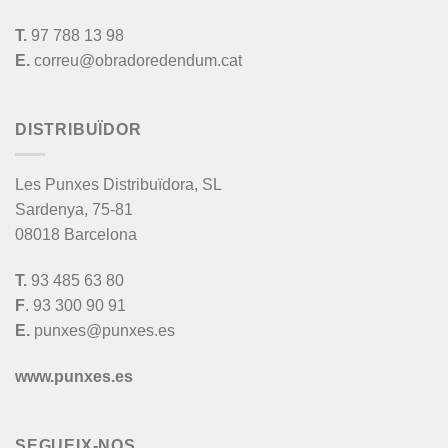
T.
97 788 13 98
E.
correu@obradoredendum.cat
DISTRIBUÏDOR
Les Punxes Distribuïdora, SL
Sardenya, 75-81
08018 Barcelona
T.
93 485 63 80
F
. 93 300 90 91
E.
punxes@punxes.es
www.punxes.es
SEGUEIX-NOS