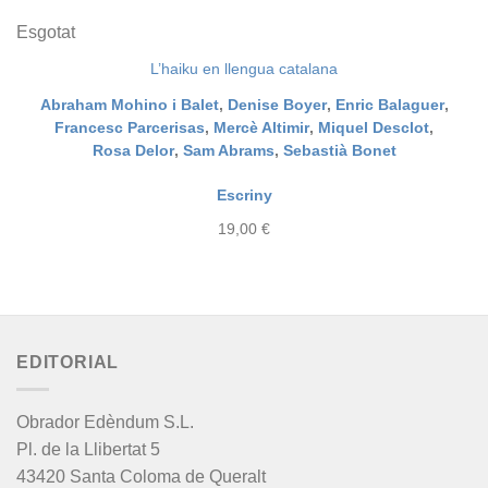
Esgotat
L’haiku en llengua catalana
Abraham Mohino i Balet
,
Denise Boyer
,
Enric Balaguer
,
Francesc Parcerisas
,
Mercè Altimir
,
Miquel Desclot
,
Rosa Delor
,
Sam Abrams
,
Sebastià Bonet
Escriny
19,00
€
EDITORIAL
Obrador Edèndum S.L.
Pl. de la Llibertat 5
43420 Santa Coloma de Queralt