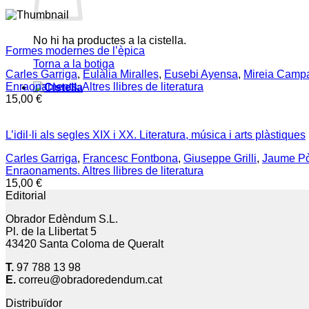
No hi ha productes a la cistella.
Formes modernes de l’èpica
Torna a la botiga
Carles Garriga
,
Eulàlia Miralles
,
Eusebi Ayensa
,
Mireia Camp
Enraonaments. Altres llibres de literatura
15,00
€
L’idil·li als segles XIX i XX. Literatura, música i arts plàstiques
Carles Garriga
,
Francesc Fontbona
,
Giuseppe Grilli
,
Jaume Pò
Enraonaments. Altres llibres de literatura
15,00
€
Editorial
Obrador Edèndum S.L.
Pl. de la Llibertat 5
43420 Santa Coloma de Queralt
T.
97 788 13 98
E.
correu@obradoredendum.cat
Distribuïdor