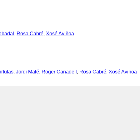
abadal
,
Rosa Cabré
,
Xosé Aviñoa
rtulas
,
Jordi Malé
,
Roger Canadell
,
Rosa Cabré
,
Xosé Aviñoa