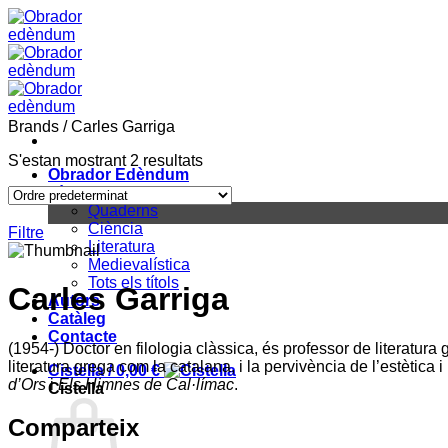
Skip
to
content
Brands
/
Carles Garriga
S'estan mostrant 2 resultats
Obrador Edèndum
Títols
Quaderns
Ciència
Filtre
Literatura
Medievalística
Tots els títols
Carles Garriga
Autors
Catàleg
Contacte
(1954-) Doctor en filologia clàssica, és professor de literatur
literatura grega com la catalana, i la pervivència de l’estètica i
Cistella /
0,00
€
d’Ors
i
Els Himnes de Cal·límac
.
Cistella
Comparteix