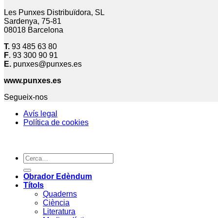
Les Punxes Distribuïdora, SL
Sardenya, 75-81
08018 Barcelona
T.
93 485 63 80
F
. 93 300 90 91
E.
punxes@punxes.es
www.punxes.es
Segueix-nos
Avís legal
Política de cookies
Cerca:
Obrador Edèndum
Títols
Quaderns
Ciència
Literatura