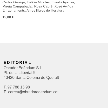
Carles Garriga
,
Eulàlia Miralles
,
Eusebi Ayensa
,
Mireia Campabadal
,
Rosa Cabré
,
Xosé Aviñoa
Enraonaments. Altres llibres de literatura
15,00
€
EDITORIAL
Obrador Edèndum S.L.
Pl. de la Llibertat 5
43420 Santa Coloma de Queralt
T.
97 788 13 98
E.
correu@obradoredendum.cat