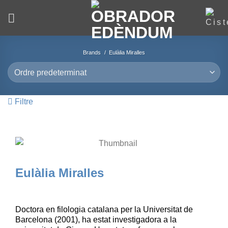
Skip
to
content
Brands
/
Eulàlia Miralles
Filtre
Eulàlia Miralles
Doctora en filologia catalana per la Universitat de
Barcelona (2001), ha estat investigadora a la