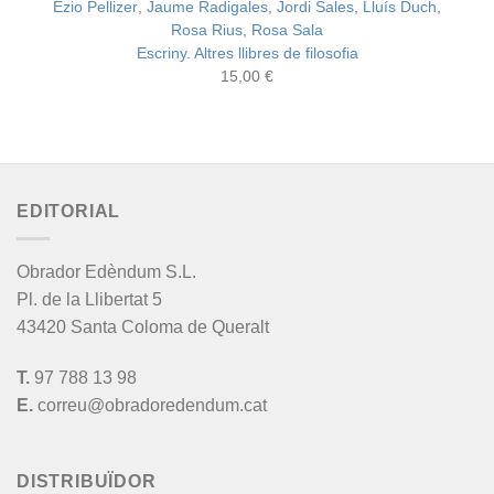
Ezio Pellizer
,
Jaume Radigales
,
Jordi Sales
,
Lluís Duch
,
Rosa Rius
,
Rosa Sala
Escriny. Altres llibres de filosofia
15,00
€
EDITORIAL
Obrador Edèndum S.L.
Pl. de la Llibertat 5
43420 Santa Coloma de Queralt
T.
97 788 13 98
E.
correu@obradoredendum.cat
DISTRIBUÏDOR