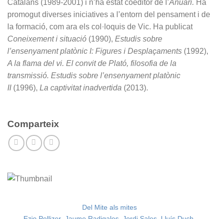
Catalans (1989-2001) i n’ha estat coeditor de l’
Anuari.
Ha
promogut diverses iniciatives a l’entorn del pensament i de
la formació, com ara els col·loquis de Vic. Ha publicat
Coneixement i situació
(1990),
Estudis sobre
l’ensenyament platònic I: Figures i Desplaçaments
(1992),
A la flama del vi. El convit de Plató, filosofia de la
transmissió. Estudis sobre l’ensenyament platònic
II
(1996),
La captivitat inadvertida
(2013).
Comparteix
Del Mite als mites
Ezio Pellizer
,
Jaume Radigales
,
Jordi Sales
,
Lluís Duch
,